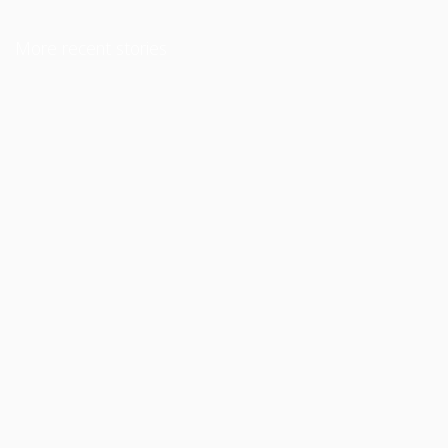
More recent stories
23 de novembre de 2018
Pluja fina
Llegeix més
13 de setembre de 2007
Ojos verdes
Llegeix més