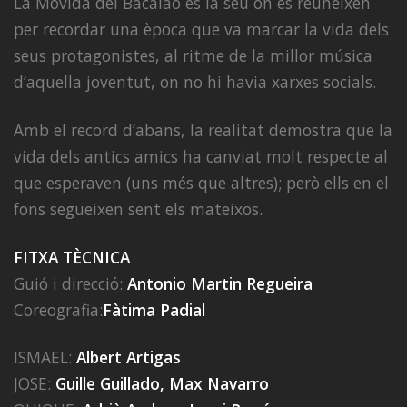
La Movida del Bacalao és la seu on es reuneixen
per recordar una època que va marcar la vida dels
seus protagonistes, al ritme de la millor música
d’aquella joventut, on no hi havia xarxes socials.
Amb el record d’abans, la realitat demostra que la
vida dels antics amics ha canviat molt respecte al
que esperaven (uns més que altres); però ells en el
fons segueixen sent els mateixos.
FITXA TÈCNICA
Guió i direcció:
Antonio Martin Regueira
Coreografia:
Fàtima Padial
ISMAEL:
Albert Artigas
JOSE:
Guille Guillado, Max Navarro