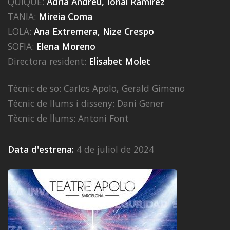
QUIQUE:
Adrià Andreu, Ionai Ramírez
TANIA:
Mireia Coma
LOLA:
Ana Extremera, Nize Crespo
SOFIA:
Elena Moreno
Directora resident:
Elisabet Molet
Tècnic de so: Carlos Apolo, Gerald Gimeno
Tècnic de llums i disseny: Dani Gener
Tècnic de llums: Antoni Font
Data d'estrena:
4 de juliol de 2024