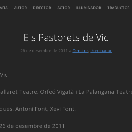
AFIA
AUTOR
DIRECTOR
ACTOR
IL·LUMINADOR
TRADUCTOR
Els Pastorets de Vic
26 de desembre de 2011 a
Director
,
Il·luminador
Vic
Gallaret Teatre, Orfeó Vigatà i La Palangana Teatr
rqués, Antoni Font, Xevi Font.
26 de desembre de 2011