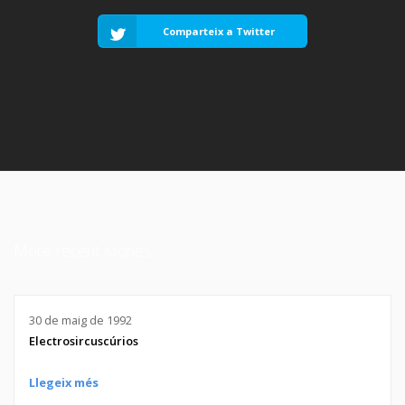
Comparteix a Twitter
More recent stories
30 de maig de 1992
Electrosircuscúrios
Llegeix més