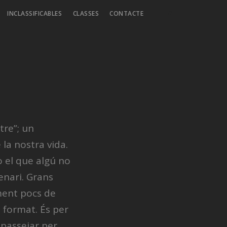
INCLASSIFICABLES
CLASSES
CONTACTE
tre”; un
la nostra vida.
ò el que algú no
enari. Grans
lment pocs de
 format. És per
 passejar per