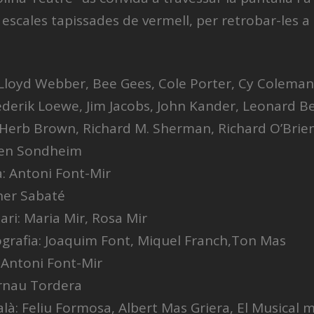
escales tapissades de vermell, per retrobar-les a l
Lloyd Webber, Bee Gees, Cole Porter, Cy Coleman,
ederik Loewe, Jim Jacobs, John Kander, Leonard B
Herb Brown, Richard M. Sherman, Richard O’Brien
en Sondheim
a: Antoni Font-Mir
her Sabaté
ari: Maria Mir, Rosa Mir
ografia: Joaquim Font, Miquel Franch,Ton Mas
 Antoni Font-Mir
Arnau Tordera
là: Feliu Formosa, Albert Mas Griera, El Musical m