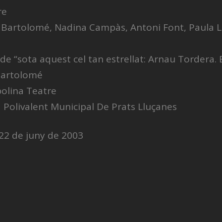
re
a Bartolomé, Nadina Campàs, Antoni Font, Paula
 de “sota aquest cel tan estrellat: Arnau Tordera
 Bartolomé
olina Teatre
a Polivalent Municipal De Prats Lluçanes
22 de juny de 2003