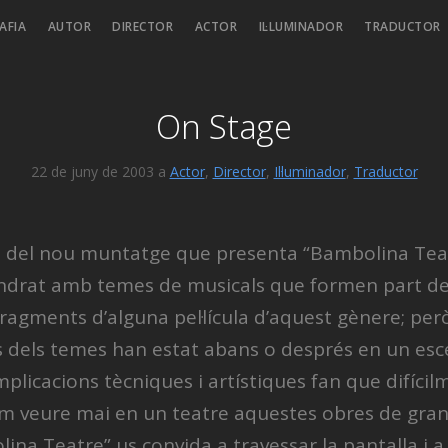
AFIA
AUTOR
DIRECTOR
ACTOR
IL·LUMINADOR
TRADUCTOR
On Stage
22 de juny de 2003 a
Actor
,
Director
,
Il·luminador
,
Traductor
ol del nou muntatge que presenta “Bambolina Tea
ndrat amb temes de musicals que formen part de 
agments d’alguna pel·lícula d’aquest gènere; per
 dels temes han estat abans o després en un esc
plicacions tècniques i artístiques fan que difíci
m veure mai en un teatre aquestes obres de gran
ina Teatre” us convida a travessar la pantalla i a