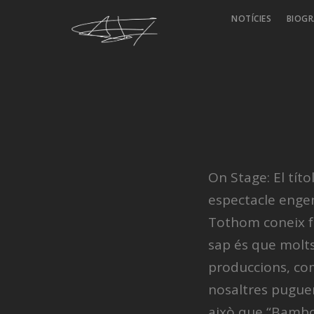
NOTÍCIES
BIOGR
On Stage: El tít
espectacle enge
Tothom coneix fr
sap és que molts
produccions, com
nosaltres pugue
això que “Bambol