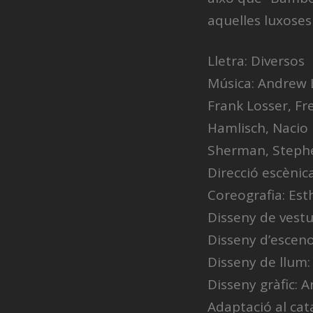
aquelles luxoses 
Lletra: Diversos
Música: Andrew 
Frank Losser, Fr
Hamlisch, Nacio 
Sherman, Steph
Direcció escènic
Coreografia: Est
Disseny de vestu
Disseny d’escen
Disseny de llum:
Disseny gràfic: 
Adaptació al cata