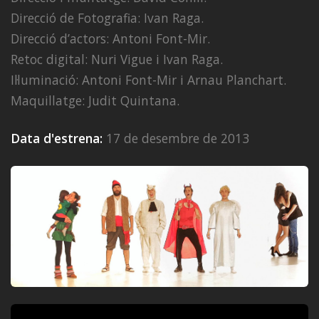
Direcció de Fotografia: Ivan Raga.
Direcció d’actors: Antoni Font-Mir.
Retoc digital: Nuri Vigue i Ivan Raga.
Il·luminació: Antoni Font-Mir i Arnau Planchart.
Maquillatge: Judit Quintana.
Data d'estrena:
17 de desembre de 2013