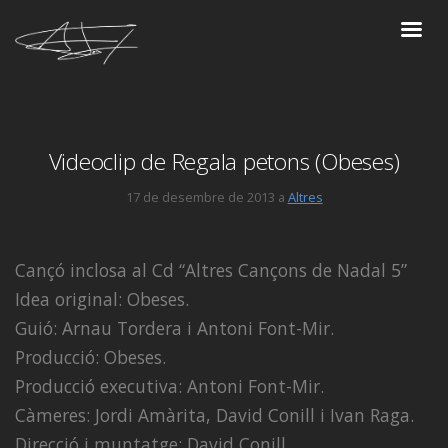
Videoclip de Regala petons (Obeses)
17 de desembre de 2013 a
Altres
Cançó inclosa al Cd “Altres Cançons de Nadal 5”
Idea original: Obeses.
Guió: Arnau Tordera i Antoni Font-Mir.
Producció: Obeses.
Producció executiva: Antoni Font-Mir.
Càmeres: Jordi Amàrita, David Conill i Ivan Raga.
Direcció i muntatge: David Conill.