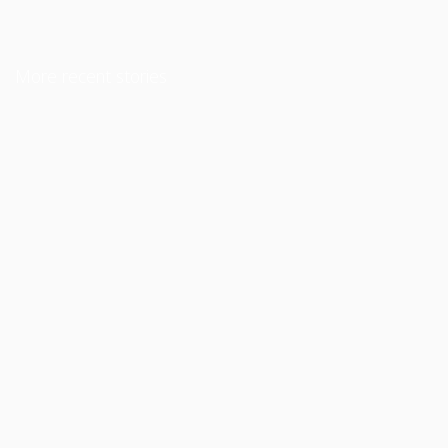
More recent stories
9 de juliol de 2004
L’Altra Cara
Llegeix més
13 de setembre de 2007
Ojos verdes
Llegeix més